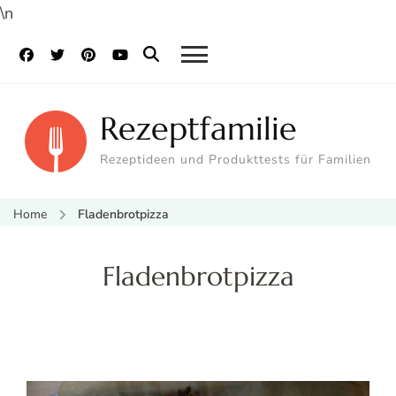
\n
Rezeptfamilie
Rezeptideen und Produkttests für Familien
Home
Fladenbrotpizza
Fladenbrotpizza