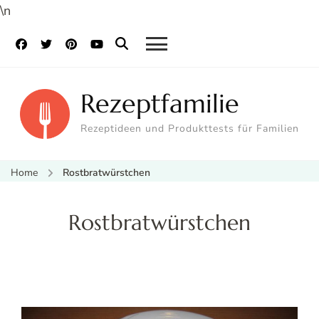
\n
Rezeptfamilie
Rezeptideen und Produkttests für Familien
Home
Rostbratwürstchen
Rostbratwürstchen