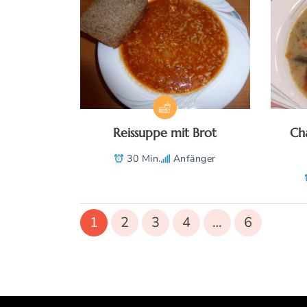
Reissuppe mit Brot
Ch
30 Min.
Anfänger
1
2
3
4
…
6