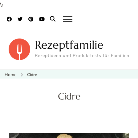
\n
Rezeptfamilie
Rezeptideen und Produkttests für Familien
Home
Cidre
Cidre