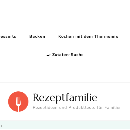
esserts
Backen
Kochen mit dem Thermomix
🍳 Zutaten-Suche
Rezeptfamilie
Rezeptideen und Produkttests für Familien
n