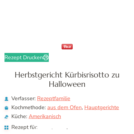
Rezept Drucken
Herbstgericht Kürbisrisotto zu
Halloween
Verfasser:
Rezeptfamilie
Kochmethode:
aus dem Ofen
,
Hauptgerichte
Küche:
Amerikanisch
Rezept für:
,
,
Abendessen
Mittagessen
Vegetarisch