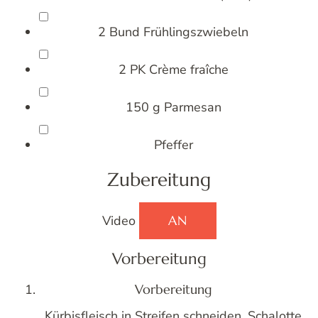
2
Bund
Frühlingszwiebeln
2
PK
Crème fraîche
150
g
Parmesan
Pfeffer
Zubereitung
Video
AN
Vorbereitung
Vorbereitung
Kürbisfleisch in Streifen schneiden. Schalotte