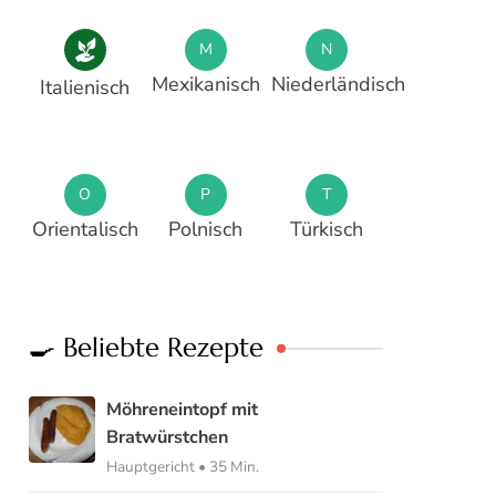
M
N
Mexikanisch
Niederländisch
Italienisch
O
P
T
Orientalisch
Polnisch
Türkisch
🍳 Beliebte Rezepte
Möhreneintopf mit
Bratwürstchen
Hauptgericht • 35 Min.