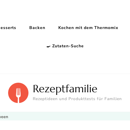
esserts
Backen
Kochen mit dem Thermomix
🍳 Zutaten-Suche
Rezeptfamilie
Rezeptideen und Produkttests für Familien
ween