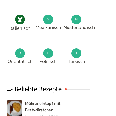
M
N
Mexikanisch
Niederländisch
Italienisch
O
P
T
Orientalisch
Polnisch
Türkisch
🍳 Beliebte Rezepte
Möhreneintopf mit
Bratwürstchen