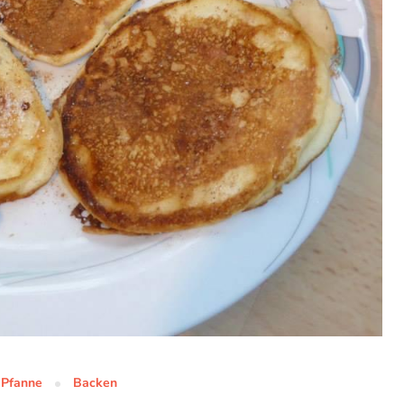
 Pfanne
Backen