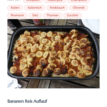
Mehr zu...
Antipasti
Aubergine
Champions
Italien
italienisch
Knoblauch
Olivenöl
Rosmarin
Salz
Thymian
Zucchini
Bananen Reis Auflauf