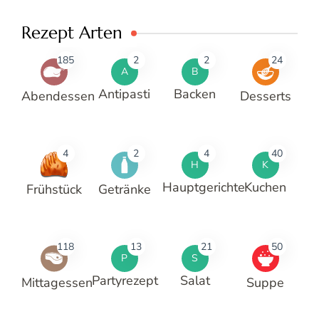
Rezept Arten
185
2
2
24
A
B
Antipasti
Backen
Abendessen
Desserts
4
2
4
40
H
K
Hauptgerichte
Kuchen
Frühstück
Getränke
118
13
21
50
P
S
Partyrezept
Salat
Mittagessen
Suppe