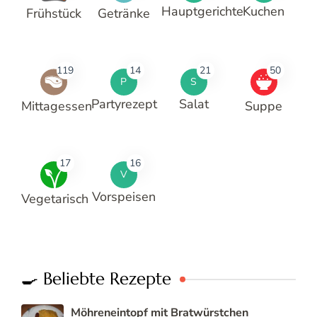
Hauptgerichte
Kuchen
Frühstück
Getränke
119
14
21
50
P
S
Partyrezept
Salat
Mittagessen
Suppe
17
16
V
Vorspeisen
Vegetarisch
🍳 Beliebte Rezepte
Möhreneintopf mit Bratwürstchen