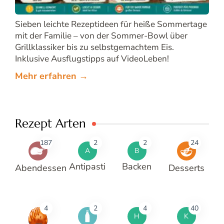
Sieben leichte Rezeptideen für heiße Sommertage
mit der Familie – von der Sommer-Bowl über
Grillklassiker bis zu selbstgemachtem Eis.
Inklusive Ausflugstipps auf VideoLeben!
Mehr erfahren →
Rezept Arten
187
2
2
24
A
B
Antipasti
Backen
Abendessen
Desserts
4
2
4
40
H
K