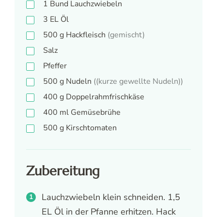
1
Bund
Lauchzwiebeln
3
EL
Öl
500
g
Hackfleisch
(gemischt)
Salz
Pfeffer
500
g
Nudeln
((kurze gewellte Nudeln))
400
g
Doppelrahmfrischkäse
400
ml
Gemüsebrühe
500
g
Kirschtomaten
Zubereitung
Lauchzwiebeln klein schneiden. 1,5
EL Öl in der Pfanne erhitzen. Hack