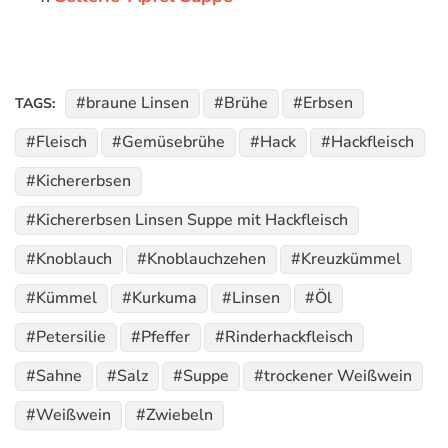
braune Linsen
Brühe
Erbsen
TAGS:
Fleisch
Gemüsebrühe
Hack
Hackfleisch
Kichererbsen
Kichererbsen Linsen Suppe mit Hackfleisch
Knoblauch
Knoblauchzehen
Kreuzkümmel
Kümmel
Kurkuma
Linsen
Öl
Petersilie
Pfeffer
Rinderhackfleisch
Sahne
Salz
Suppe
trockener Weißwein
Weißwein
Zwiebeln