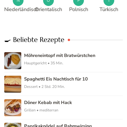
N
O
P
T
Niederländisch
Orientalisch
Polnisch
Türkisch
🍳 Beliebte Rezepte
Möhreneintopf mit Bratwürstchen
Hauptgericht • 35 Min.
Spaghetti Eis Nachtisch für 10
Dessert • 2 Std. 20 Min.
Döner Kebab mit Hack
Grillen • mediterran
Paprikaknödel auf Rahmwirsing