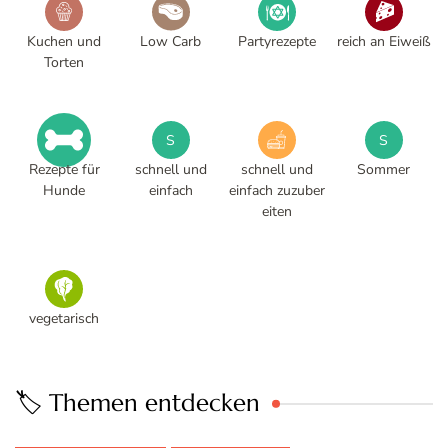
Kuchen und
Low Carb
Partyrezepte
reich an Eiweiß
Torten
S
S
Rezepte für
schnell und
schnell und
Sommer
Hunde
einfach
einfach zuzuber
eiten
vegetarisch
🏷️ Themen entdecken