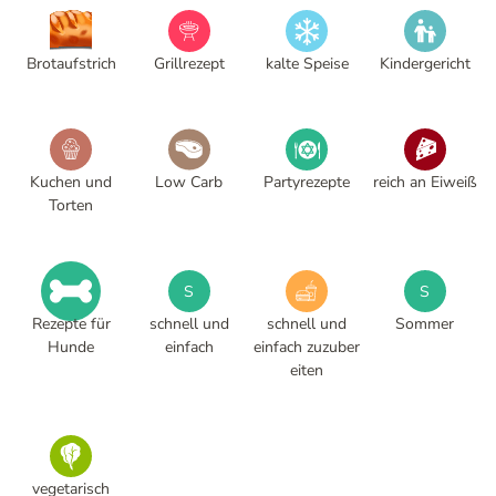
Brotaufstrich
Grillrezept
kalte Speise
Kindergericht
Kuchen und
Low Carb
Partyrezepte
reich an Eiweiß
Torten
S
S
Rezepte für
schnell und
schnell und
Sommer
Hunde
einfach
einfach zuzuber
eiten
vegetarisch