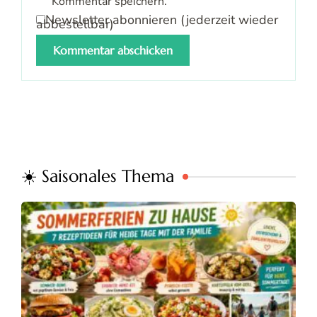
Kommentar speichern.
Newsletter abonnieren (jederzeit wieder
abbestellbar)
☀️ Saisonales Thema