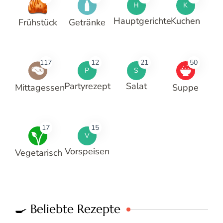
H
K
Hauptgerichte
Kuchen
Frühstück
Getränke
117
12
21
50
P
S
Partyrezept
Salat
Mittagessen
Suppe
17
15
V
Vorspeisen
Vegetarisch
🍳 Beliebte Rezepte