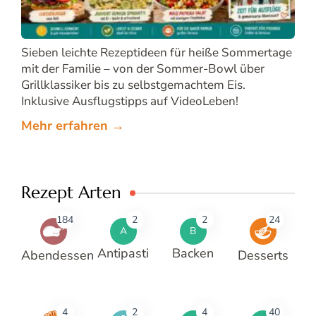
Sieben leichte Rezeptideen für heiße Sommertage
mit der Familie – von der Sommer-Bowl über
Grillklassiker bis zu selbstgemachtem Eis.
Inklusive Ausflugstipps auf VideoLeben!
Mehr erfahren →
Rezept Arten
184
2
2
24
A
B
Antipasti
Backen
Abendessen
Desserts
4
2
4
40