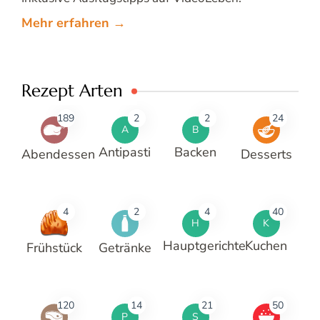
Mehr erfahren →
Rezept Arten
189
2
2
24
A
B
Antipasti
Backen
Abendessen
Desserts
4
2
4
40
H
K
Hauptgerichte
Kuchen
Frühstück
Getränke
120
14
21
50
P
S