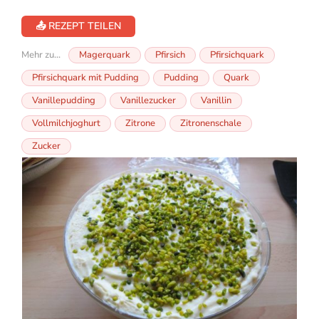
📤 REZEPT TEILEN
Mehr zu...
Magerquark
Pfirsich
Pfirsichquark
Pfirsichquark mit Pudding
Pudding
Quark
Vanillepudding
Vanillezucker
Vanillin
Vollmilchjoghurt
Zitrone
Zitronenschale
Zucker