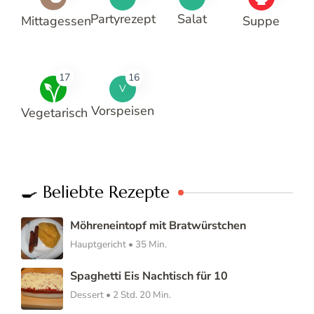
Partyrezept
Salat
Mittagessen
Suppe
17
16
V
Vorspeisen
Vegetarisch
🍳 Beliebte Rezepte
Möhreneintopf mit Bratwürstchen
Hauptgericht • 35 Min.
Spaghetti Eis Nachtisch für 10
Dessert • 2 Std. 20 Min.