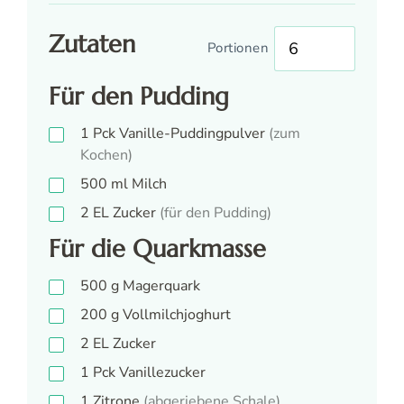
Zutaten
Portionen
Für den Pudding
1
Pck
Vanille-Puddingpulver
(zum
Kochen)
500
ml
Milch
2
EL
Zucker
(für den Pudding)
Für die Quarkmasse
500
g
Magerquark
200
g
Vollmilchjoghurt
2
EL
Zucker
1
Pck
Vanillezucker
1
Zitrone
(abgeriebene Schale)