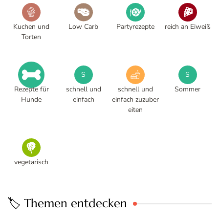
Kuchen und
Low Carb
Partyrezepte
reich an Eiweiß
Torten
S
S
Rezepte für
schnell und
schnell und
Sommer
Hunde
einfach
einfach zuzuber
eiten
vegetarisch
🏷️ Themen entdecken