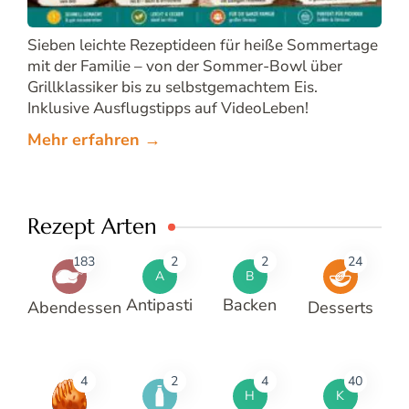
Sieben leichte Rezeptideen für heiße Sommertage
mit der Familie – von der Sommer-Bowl über
Grillklassiker bis zu selbstgemachtem Eis.
Inklusive Ausflugstipps auf VideoLeben!
Mehr erfahren →
Rezept Arten
183
2
2
24
A
B
Antipasti
Backen
Abendessen
Desserts
4
2
4
40
H
K