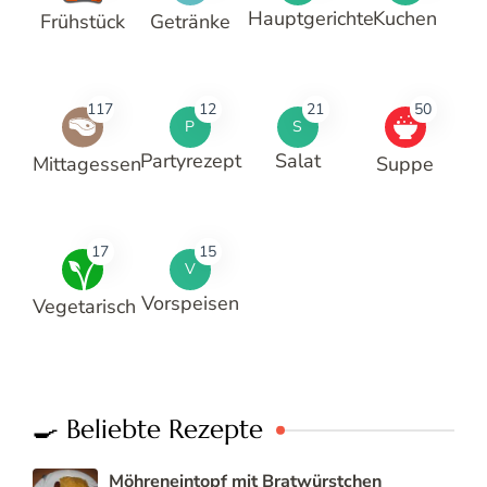
Hauptgerichte
Kuchen
Frühstück
Getränke
117
12
21
50
P
S
Partyrezept
Salat
Mittagessen
Suppe
17
15
V
Vorspeisen
Vegetarisch
🍳 Beliebte Rezepte
Möhreneintopf mit Bratwürstchen