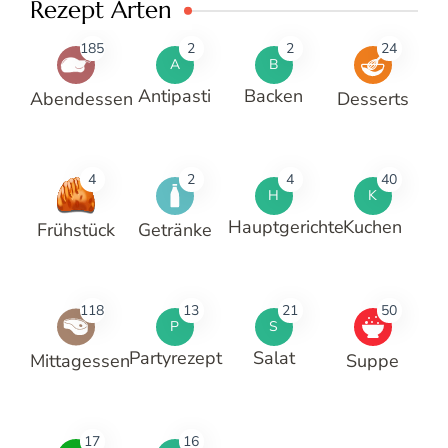
Rezept Arten
185
2
2
24
A
B
Antipasti
Backen
Abendessen
Desserts
4
2
4
40
H
K
Hauptgerichte
Kuchen
Frühstück
Getränke
118
13
21
50
P
S
Partyrezept
Salat
Mittagessen
Suppe
17
16