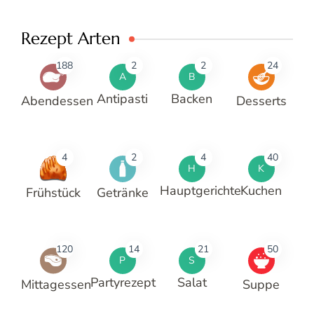
Rezept Arten
188
2
2
24
A
B
Antipasti
Backen
Abendessen
Desserts
4
2
4
40
H
K
Hauptgerichte
Kuchen
Frühstück
Getränke
120
14
21
50
P
S
Partyrezept
Salat
Mittagessen
Suppe