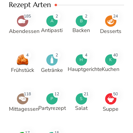
Rezept Arten
185
2
2
24
A
B
Antipasti
Backen
Abendessen
Desserts
4
2
4
40
H
K
Hauptgerichte
Kuchen
Frühstück
Getränke
118
12
21
50
P
S
Partyrezept
Salat
Mittagessen
Suppe
17
15