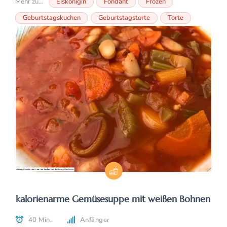
Mehr zu...
Eiskönigin
Fondant
Frozen
Geburtstagskuchen
Geburtstagstorte
Torte
kalorienarme Gemüsesuppe mit weißen Bohnen
40 Min.
Anfänger