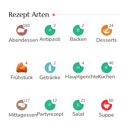
Rezept Arten
183
2
2
24
A
B
Antipasti
Backen
Abendessen
Desserts
4
2
4
40
H
K
Hauptgerichte
Kuchen
Frühstück
Getränke
117
12
21
50
P
S
Partyrezept
Salat
Mittagessen
Suppe