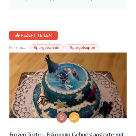
📤 REZEPT TEILEN
Mehr zu...
Spargelschale
Spargelsuppe
Frozen Torte – Eiskönigin Geburtstagstorte mit