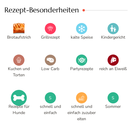
Rezept-Besonderheiten
Brotaufstrich
Grillrezept
kalte Speise
Kindergericht
Kuchen und
Low Carb
Partyrezepte
reich an Eiweiß
Torten
S
S
Rezepte für
schnell und
schnell und
Sommer
Hunde
einfach
einfach zuzuber
eiten