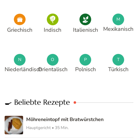
M
Mexikanisch
Griechisch
Indisch
Italienisch
N
O
P
T
Niederländisch
Orientalisch
Polnisch
Türkisch
🍳 Beliebte Rezepte
Möhreneintopf mit Bratwürstchen
Hauptgericht • 35 Min.