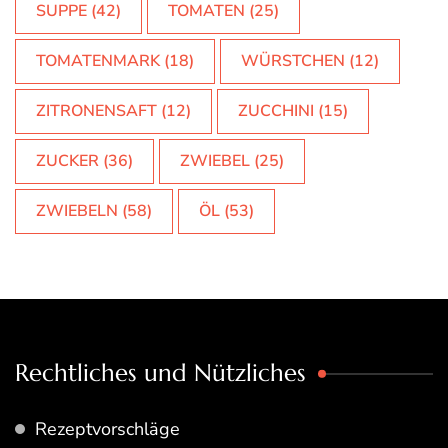
SUPPE
(42)
TOMATEN
(25)
TOMATENMARK
(18)
WÜRSTCHEN
(12)
ZITRONENSAFT
(12)
ZUCCHINI
(15)
ZUCKER
(36)
ZWIEBEL
(25)
ZWIEBELN
(58)
ÖL
(53)
Rechtliches und Nützliches
Rezeptvorschläge