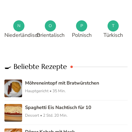
N
O
P
T
Niederländisch
Orientalisch
Polnisch
Türkisch
🍳 Beliebte Rezepte
Möhreneintopf mit Bratwürstchen
Hauptgericht • 35 Min.
Spaghetti Eis Nachtisch für 10
Dessert • 2 Std. 20 Min.
Döner Kebab mit Hack