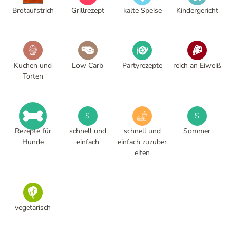
Brotaufstrich
Grillrezept
kalte Speise
Kindergericht
Kuchen und
Low Carb
Partyrezepte
reich an Eiweiß
Torten
S
S
Rezepte für
schnell und
schnell und
Sommer
Hunde
einfach
einfach zuzuber
eiten
vegetarisch