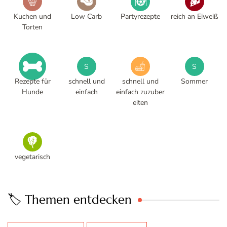
Kuchen und
Low Carb
Partyrezepte
reich an Eiweiß
Torten
S
S
Rezepte für
schnell und
schnell und
Sommer
Hunde
einfach
einfach zuzuber
eiten
vegetarisch
🏷️ Themen entdecken