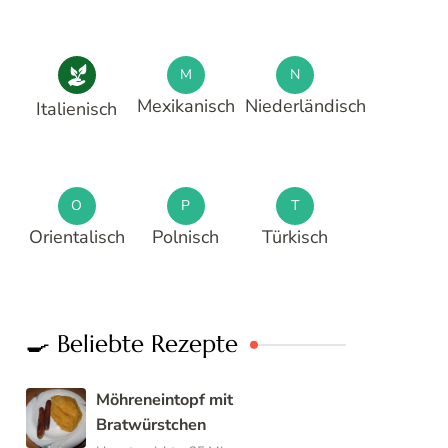
M
N
Mexikanisch
Niederländisch
Italienisch
O
P
T
Orientalisch
Polnisch
Türkisch
🍳 Beliebte Rezepte
Möhreneintopf mit
Bratwürstchen