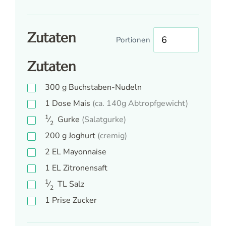
Zutaten
Portionen
Zutaten
300
g
Buchstaben-Nudeln
1
Dose
Mais
(ca. 140g Abtropfgewicht)
1
⁄
Gurke
(Salatgurke)
2
200
g
Joghurt
(cremig)
2
EL
Mayonnaise
1
EL
Zitronensaft
1
⁄
TL
Salz
2
1
Prise
Zucker