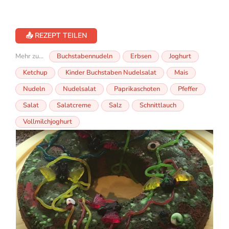
📤 REZEPT TEILEN
Mehr zu...
Buchstabennudeln
Erbsen
Joghurt
Ketchup
Kinder Buchstaben Nudelsalat
Mais
Nudeln
Nudelsalat
Paprikaschoten
Pfeffer
Salat
Salatcreme
Salz
Schnittlauch
Vollmilchjoghurt