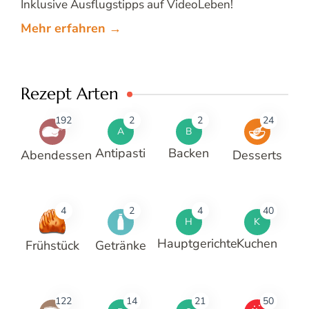
Inklusive Ausflugstipps auf VideoLeben!
Mehr erfahren →
Rezept Arten
192
2
2
24
A
B
Antipasti
Backen
Abendessen
Desserts
4
2
4
40
H
K
Hauptgerichte
Kuchen
Frühstück
Getränke
122
14
21
50