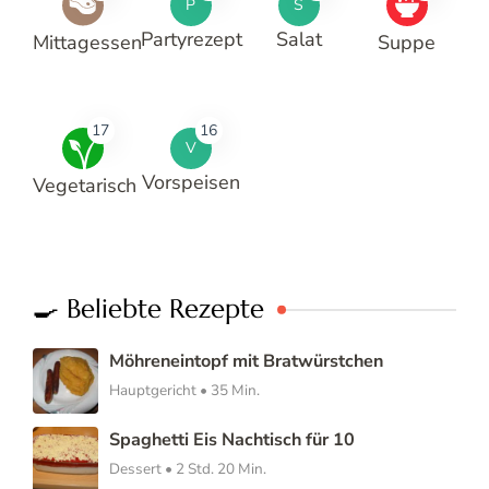
P
S
Partyrezept
Salat
Mittagessen
Suppe
17
16
V
Vorspeisen
Vegetarisch
🍳 Beliebte Rezepte
Möhreneintopf mit Bratwürstchen
Hauptgericht • 35 Min.
Spaghetti Eis Nachtisch für 10
Dessert • 2 Std. 20 Min.