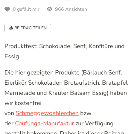
966 Ansichten
0 gefällt mir
📤 BEITRAG TEILEN
Produkttest: Schokolade, Senf, Konfitüre und
Essig
Die hier gezeigten Produkte (Bärlauch Senf,
Eierlikör Schokoladen Brotaufstrich, Bratapfel
Marmelade und Kräuter Balsam Essig) haben
wir kostenfrei
von
Schmeggewoehlerchen
bzw.
der
Coufunga-Manufaktur
zur Verfügung
gestellt bekommen. Daher ist dieser Beitrag