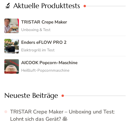
TRISTAR Crepe Maker
Unboxing & Test
Enders eFLOW PRO 2
Elektrogrill im Test
AICOOK Popcorn-Maschine
Heißluft-Popcornmaschine
Neueste Beiträge
TRISTAR Crepe Maker – Unboxing und Test:
Lohnt sich das Gerät? 🥞
Sommerferien zu Hause – 7 Rezeptideen für
heiße Tage mit der Familie