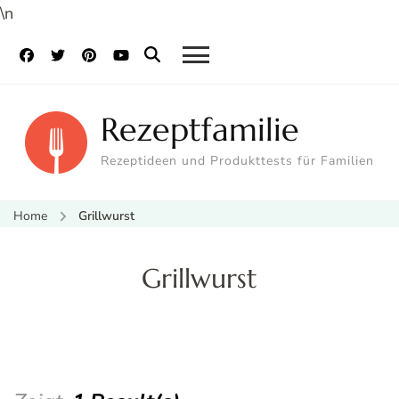
\n
Rezeptfamilie
Rezeptideen und Produkttests für Familien
Home
Grillwurst
Grillwurst