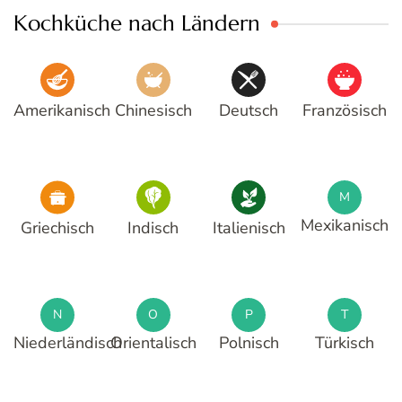
Amerikanisch
Chinesisch
Deutsch
Französisch
M
Mexikanisch
Griechisch
Indisch
Italienisch
N
O
P
T
Niederländisch
Orientalisch
Polnisch
Türkisch
🍳 Beliebte Rezepte