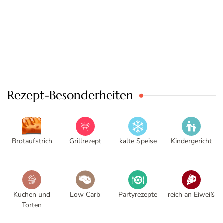
Rezept-Besonderheiten
Brotaufstrich
Grillrezept
kalte Speise
Kindergericht
Kuchen und
Low Carb
Partyrezepte
reich an Eiweiß
Torten
S
S
Rezepte für
schnell und
schnell und
Sommer