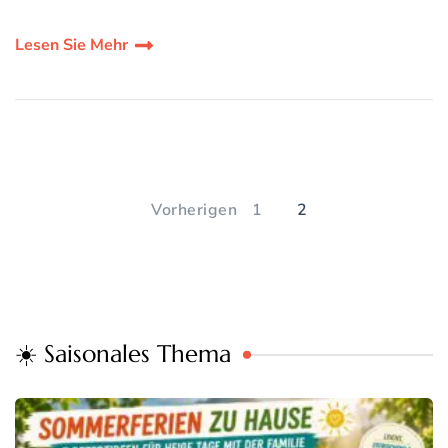
Lesen Sie Mehr
Seitennummerierung
der
SEITE
SEITE
Vorherigen
1
2
Beiträge
☀️ Saisonales Thema