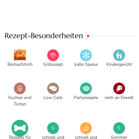
Rezept-Besonderheiten
Brotaufstrich
Grillrezept
kalte Speise
Kindergericht
Kuchen und
Low Carb
Partyrezepte
reich an Eiweiß
Torten
S
S
Rezepte für
schnell und
schnell und
Sommer