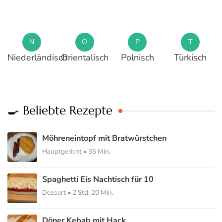
N
O
P
T
Niederländisch
Orientalisch
Polnisch
Türkisch
🍳 Beliebte Rezepte
Möhreneintopf mit Bratwürstchen
Hauptgericht • 35 Min.
Spaghetti Eis Nachtisch für 10
Dessert • 2 Std. 20 Min.
Döner Kebab mit Hack