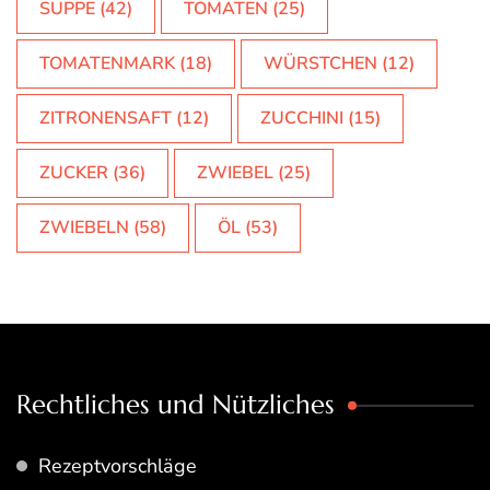
SUPPE
(42)
TOMATEN
(25)
TOMATENMARK
(18)
WÜRSTCHEN
(12)
ZITRONENSAFT
(12)
ZUCCHINI
(15)
ZUCKER
(36)
ZWIEBEL
(25)
ZWIEBELN
(58)
ÖL
(53)
Rechtliches und Nützliches
Rezeptvorschläge