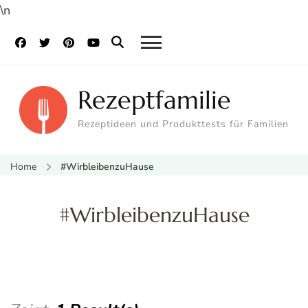
\n
Rezeptfamilie
Rezeptideen und Produkttests für Familien
Home
#WirbleibenzuHause
#WirbleibenzuHause