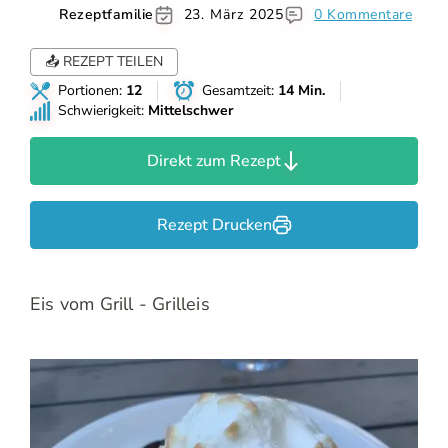
Rezeptfamilie
23. März 2025
0 Kommentare
📤 REZEPT TEILEN
Portionen:
12
Gesamtzeit:
14 Min.
Schwierigkeit:
Mittelschwer
Direkt zum Rezept
Rezept Drucken
Eis vom Grill - Grilleis