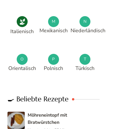
M
N
Mexikanisch
Niederländisch
Italienisch
O
P
T
Orientalisch
Polnisch
Türkisch
🍳 Beliebte Rezepte
Möhreneintopf mit
Bratwürstchen