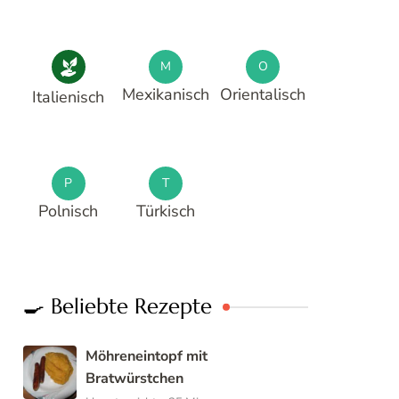
M
O
Mexikanisch
Orientalisch
Italienisch
P
T
Polnisch
Türkisch
🍳 Beliebte Rezepte
Möhreneintopf mit
Bratwürstchen