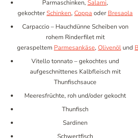
Parmaschinken,
Salami
,
gekochter
Schinken
,
Coppa
oder
Bresaola
Carpaccio – Hauchdünne Scheiben von
rohem Rinderfilet mit
geraspeltem
Parmesankäse
,
Olivenöl
und
B
Vitello tonnato – gekochtes und
aufgeschnittenes Kalbfleisch mit
Thunfischsauce
Meeresfrüchte, roh und/oder gekocht
Thunfisch
Sardinen
Schwertfisch