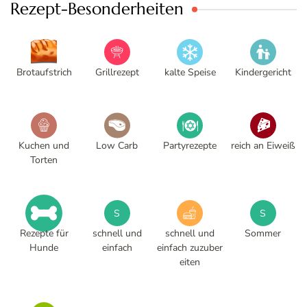
Rezept-Besonderheiten
Brotaufstrich
Grillrezept
kalte Speise
Kindergericht
Kuchen und
Low Carb
Partyrezepte
reich an Eiweiß
Torten
S
S
Rezepte für
schnell und
schnell und
Sommer
Hunde
einfach
einfach zuzuber
eiten