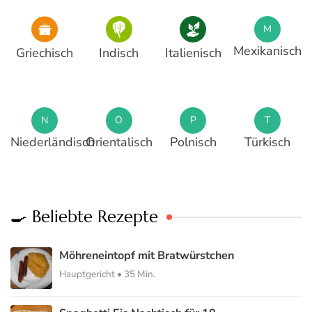
M
Mexikanisch
Griechisch
Indisch
Italienisch
N
O
P
T
Niederländisch
Orientalisch
Polnisch
Türkisch
🍳 Beliebte Rezepte
Möhreneintopf mit Bratwürstchen
Hauptgericht • 35 Min.