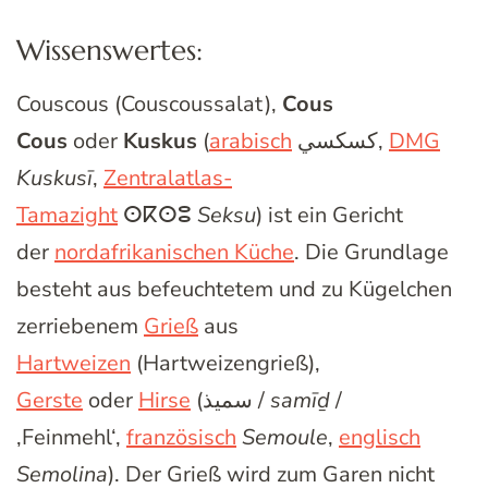
Wissenswertes:
Couscous (Couscoussalat),
Cous
Cous
oder
Kuskus
(
arabisch
كسكسي,
DMG
Kuskusī
,
Zentralatlas-
Tamazight
ⵙⴽⵙⵓ
Seksu
) ist ein Gericht
der
nordafrikanischen Küche
. Die Grundlage
besteht aus befeuchtetem und zu Kügelchen
zerriebenem
Grieß
aus
Hartweizen
(Hartweizengrieß),
Gerste
oder
Hirse
(سميذ /
samīḏ
/
‚Feinmehl‘,
französisch
Semoule
,
englisch
Semolina
). Der Grieß wird zum Garen nicht