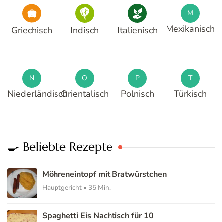
M
Mexikanisch
Griechisch
Indisch
Italienisch
N
O
P
T
Niederländisch
Orientalisch
Polnisch
Türkisch
🍳 Beliebte Rezepte
Möhreneintopf mit Bratwürstchen
Hauptgericht • 35 Min.
Spaghetti Eis Nachtisch für 10