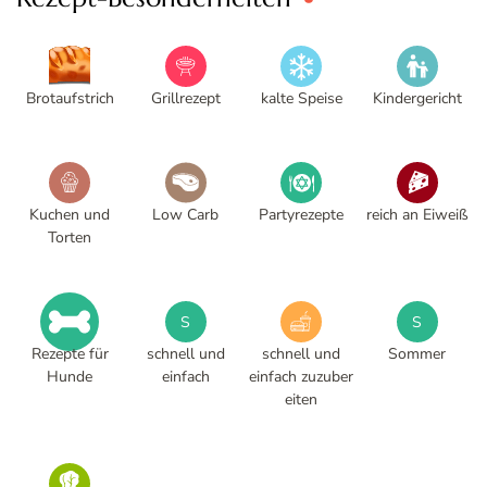
Brotaufstrich
Grillrezept
kalte Speise
Kindergericht
Kuchen und
Low Carb
Partyrezepte
reich an Eiweiß
Torten
S
S
Rezepte für
schnell und
schnell und
Sommer
Hunde
einfach
einfach zuzuber
eiten