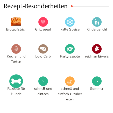
Rezept-Besonderheiten
Brotaufstrich
Grillrezept
kalte Speise
Kindergericht
Kuchen und
Low Carb
Partyrezepte
reich an Eiweiß
Torten
S
S
Rezepte für
schnell und
schnell und
Sommer
Hunde
einfach
einfach zuzuber
eiten