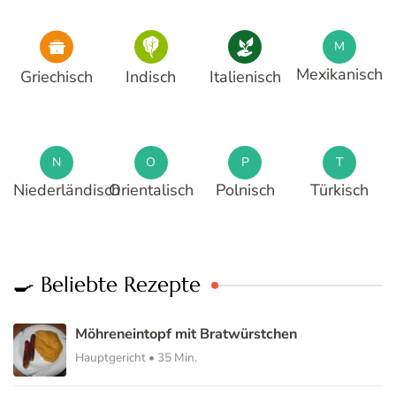
M
Mexikanisch
Griechisch
Indisch
Italienisch
N
O
P
T
Niederländisch
Orientalisch
Polnisch
Türkisch
🍳 Beliebte Rezepte
Möhreneintopf mit Bratwürstchen
Hauptgericht • 35 Min.