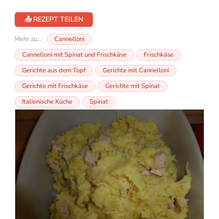
📤 REZEPT TEILEN
Mehr zu...
Cannelloni
Cannelloni mit Spinat und Frischkäse
Frischkäse
Gerichte aus dem Topf
Gerichte mit Cannelloni
Gerichte mit Frischkäse
Gerichte mit Spinat
Italienische Küche
Spinat