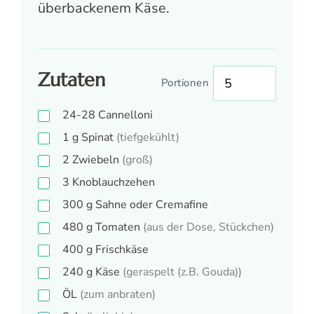
überbackenem Käse.
Zutaten
Portionen
24-28
Cannelloni
1
g
Spinat
(tiefgekühlt)
2
Zwiebeln
(groß)
3
Knoblauchzehen
300
g
Sahne oder Cremafine
480
g
Tomaten
(aus der Dose, Stückchen)
400
g
Frischkäse
240
g
Käse
(geraspelt (z.B. Gouda))
ÖL
(zum anbraten)