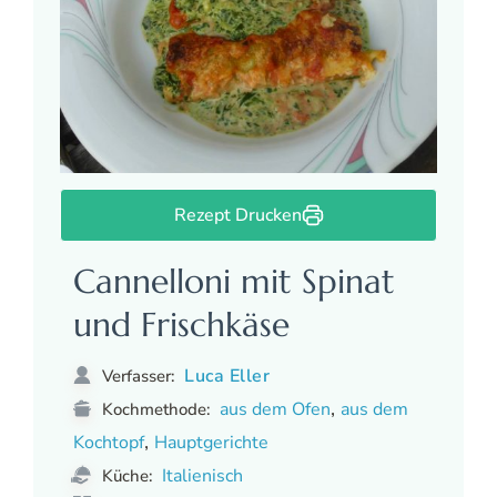
Rezept Drucken
Cannelloni mit Spinat
und Frischkäse
Luca Eller
Verfasser:
,
aus dem Ofen
aus dem
Kochmethode:
,
Kochtopf
Hauptgerichte
Italienisch
Küche: