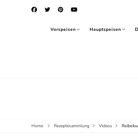
Vorspeisen
Hauptspeisen
D
Reibeku
Home
Rezeptesammlung
Videos