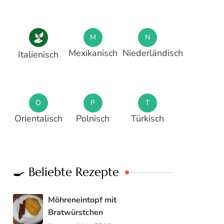
M
N
Mexikanisch
Niederländisch
Italienisch
O
P
T
Orientalisch
Polnisch
Türkisch
🍳 Beliebte Rezepte
Möhreneintopf mit
Bratwürstchen