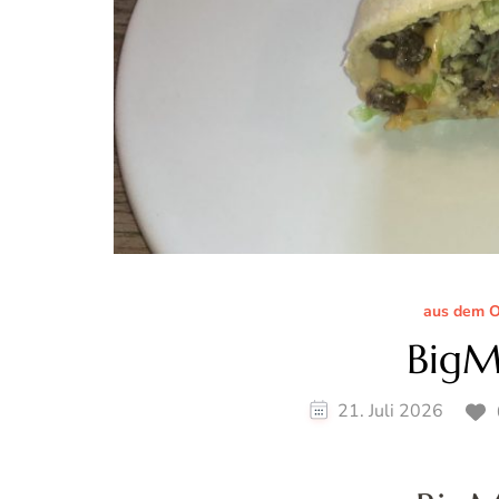
aus dem O
BigM
21. Juli 2026