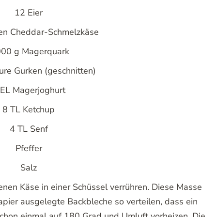
12 Eier
en Cheddar-Schmelzkäse
000 g Magerquark
ure Gurken (geschnitten)
 EL Magerjoghurt
8 TL Ketchup
4 TL Senf
Pfeffer
Salz
nen Käse in einer Schüssel verrühren. Diese Masse
apier ausgelegte Backbleche so verteilen, dass ein
chon einmal auf 180 Grad und Umluft vorheizen. Die