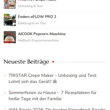
Unboxing & Test
Enders eFLOW PRO 2
Elektrogrill im Test
AICOOK Popcorn-Maschine
Heißluft-Popcornmaschine
Neueste Beiträge
TRISTAR Crepe Maker – Unboxing und Test:
Lohnt sich das Gerät? 🥞
Sommerferien zu Hause – 7 Rezeptideen für
heiße Tage mit der Familie
WM-Finale 2026: Die besten Fingerfood-Snacks