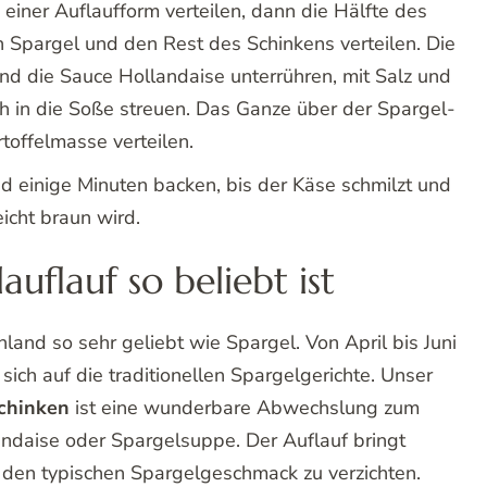
eiden und in Salzwasser kochen. Spargel schälen, in
chenden Wasser mit Zucker und Butter 15 Minuten
Schinken in kleine Würfel schneiden.
 einer Auflaufform verteilen, dann die Hälfte des
 Spargel und den Rest des Schinkens verteilen. Die
d die Sauce Hollandaise unterrühren, mit Salz und
h in die Soße streuen. Das Ganze über der Spargel-
toffelmasse verteilen.
 einige Minuten backen, bis der Käse schmilzt und
eicht braun wird.
uflauf so beliebt ist
and so sehr geliebt wie Spargel. Von April bis Juni