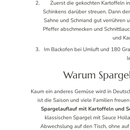
Kartoffeln schälen, in Scheiben schn
kleine Stücke schneiden und im ko
bissfest kochen. Den 
Zuerst die gekochten Kartoffeln in
Schinkens darüber streuen. Dann den
Sahne und Schmand gut verrühren un
Pfeffer abschmecken und Schnittlauc
und Kar
Im Backofen bei Umluft und 180 Grad
l
Warum Spargela
Kaum ein anderes Gemüse wird in Deutschl