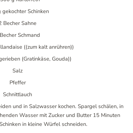
 Spargelauflauf mit Kartoffeln und Schinken
1.500 g Spargel
.500 g Kartoffeln
 gekochter Schinken
2 Becher Sahne
 Becher Schmand
llandaise ((zum kalt anrühren))
(gerieben (Gratinkäse, Gouda))
Salz
Pfeffer
Schnittlauch