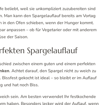
 sich auf die traditionellen Spargelgerichte. Unser
Schinken
ist eine wunderbare Abwechslung zum
andaise oder Spargelsuppe. Der Auflauf bringt
 den typischen Spargelgeschmack zu verzichten.
e beliebt, weil sie unkompliziert zuzubereiten sind
en. Man kann den Spargelauflauf bereits am Vortag
h in den Ofen schieben, wenn der Hunger kommt.
ar anpassen – ob für Vegetarier oder mit anderem
se der Saison.
rfekten Spargelauflauf
rschied zwischen einem guten und einem perfekten
inken
. Achtet darauf, den Spargel nicht zu weich zu