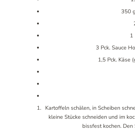
Gemüse der Saison einmal anders:
1
350 g
1
3 Pck. Sauce Ho
1,5 Pck. Käse 