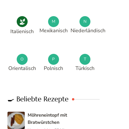
M
N
Mexikanisch
Niederländisch
Italienisch
O
P
T
Orientalisch
Polnisch
Türkisch
🍳 Beliebte Rezepte
Möhreneintopf mit
Bratwürstchen