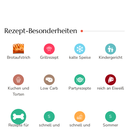
Rezept-Besonderheiten
Brotaufstrich
Grillrezept
kalte Speise
Kindergericht
Kuchen und
Low Carb
Partyrezepte
reich an Eiweiß
Torten
S
S
Rezepte für
schnell und
schnell und
Sommer