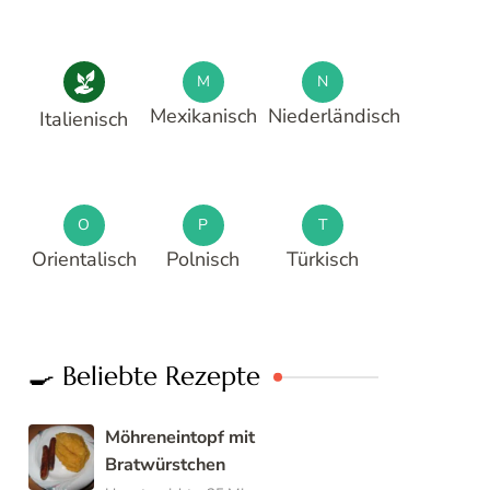
M
N
Mexikanisch
Niederländisch
Italienisch
O
P
T
Orientalisch
Polnisch
Türkisch
🍳 Beliebte Rezepte
Möhreneintopf mit
Bratwürstchen