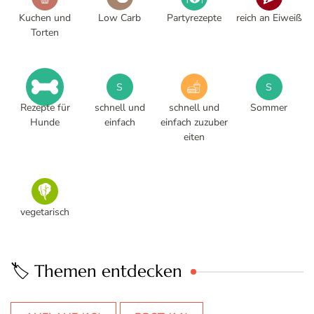
Kuchen und
Low Carb
Partyrezepte
reich an Eiweiß
Torten
S
S
Rezepte für
schnell und
schnell und
Sommer
Hunde
einfach
einfach zuzuber
eiten
vegetarisch
🏷️ Themen entdecken