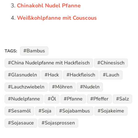
Chinakohl Nudel Pfanne
Weißkohlpfanne mit Couscous
Bambus
TAGS:
China Nudelpfanne mit Hackfleisch
Chinesisch
Glasnudeln
Hack
Hackfleisch
Lauch
Lauchzwiebeln
Möhren
Nudeln
Nudelpfanne
Öl
Pfanne
Pfeffer
Salz
Sesamöl
Soja
Sojabambus
Sojakeime
Sojasauce
Sojasprossen